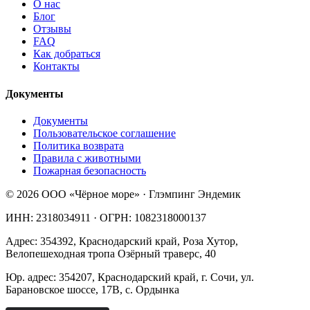
О нас
Блог
Отзывы
FAQ
Как добраться
Контакты
Документы
Документы
Пользовательское соглашение
Политика возврата
Правила с животными
Пожарная безопасность
©
2026
ООО «Чёрное море»
·
Глэмпинг Эндемик
ИНН:
2318034911
· ОГРН:
1082318000137
Адрес:
354392
,
Краснодарский край
,
Роза Хутор
,
Велопешеходная тропа Озёрный траверс, 40
Юр. адрес:
354207
,
Краснодарский край
, г.
Сочи
,
ул.
Барановское шоссе, 17В, с. Ордынка